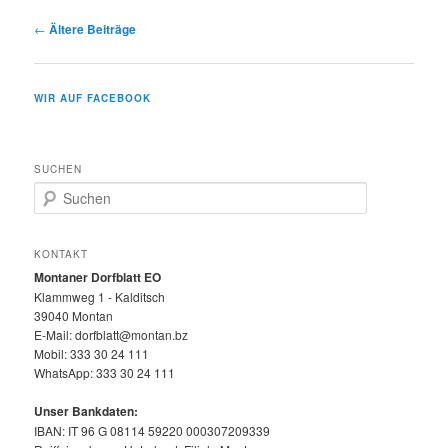
Beitragsnavigation
←
Ältere Beiträge
WIR AUF FACEBOOK
SUCHEN
S
u
c
h
KONTAKT
e
Montaner Dorfblatt EO
n
Klammweg 1 - Kalditsch
39040 Montan
E-Mail: dorfblatt@montan.bz
Mobil: 333 30 24 111
WhatsApp: 333 30 24 111
Unser Bankdaten:
IBAN: IT 96 G 08114 59220 000307209339