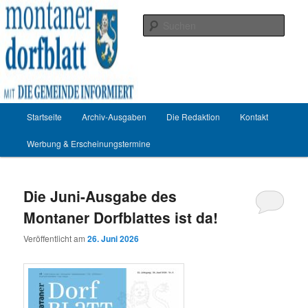
Zum
Zum
Die Dorfzeitung für Montan
primären
sekundären
Such
Inhalt
Inhalt
springen
springen
Hauptmenü
Startseite
Archiv-Ausgaben
Die Redaktion
Kontakt
Werbung & Erscheinungstermine
Die Juni-Ausgabe des
Montaner Dorfblattes ist da!
Veröffentlicht am
26. Juni 2026